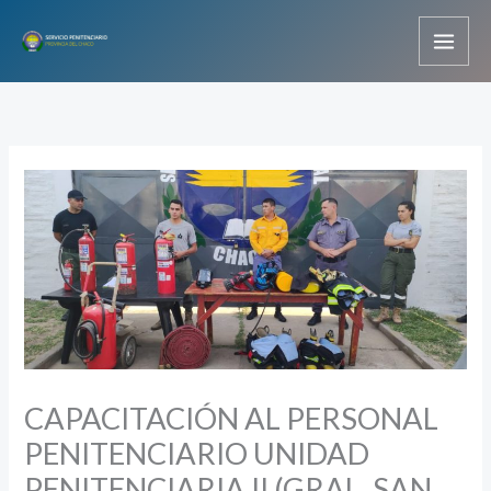
Ir
al
contenido
CAPACITACIÓN AL PERSONAL
PENITENCIARIO UNIDAD
PENITENCIARIA II (GRAL. SAN