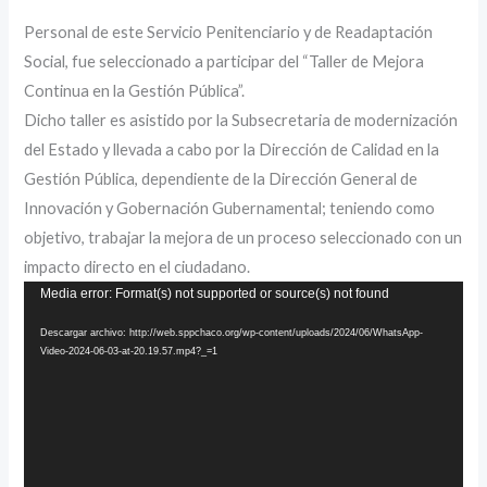
Personal de este Servicio Penitenciario y de Readaptación
Social, fue seleccionado a participar del “Taller de Mejora
Continua en la Gestión Pública”.
Dicho taller es asistido por la Subsecretaria de modernización
del Estado y llevada a cabo por la Dirección de Calidad en la
Gestión Pública, dependiente de la Dirección General de
Innovación y Gobernación Gubernamental; teniendo como
objetivo, trabajar la mejora de un proceso seleccionado con un
impacto directo en el ciudadano.
Reproductor
Media error: Format(s) not supported or source(s) not found
de
Descargar archivo: http://web.sppchaco.org/wp-content/uploads/2024/06/WhatsApp-
video
Video-2024-06-03-at-20.19.57.mp4?_=1