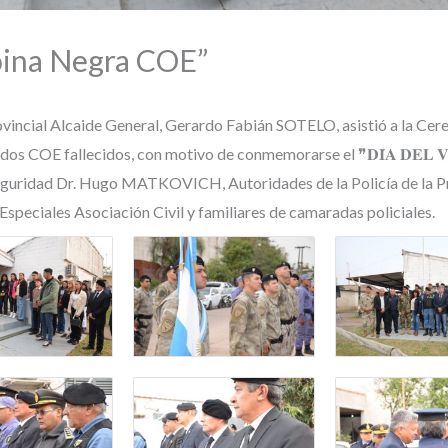
oina Negra COE”
rovincial Alcaide General, Gerardo Fabián SOTELO, asistió a la Ce
COE fallecidos, con motivo de conmemorarse el ❞𝐃𝐈́𝐀 𝐃𝐄𝐋 𝐕𝐄𝐓𝐄
eguridad Dr. Hugo MATKOVICH, Autoridades de la Policía de la Pr
peciales Asociación Civil y familiares de camaradas policiales.