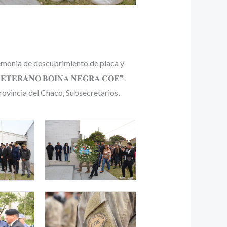
remonia de descubrimiento de placa y
𝐑𝐀𝐍𝐎 𝐁𝐎𝐈𝐍𝐀 𝐍𝐄𝐆𝐑𝐀 𝐂𝐎𝐄❞.
ovincia del Chaco, Subsecretarios,