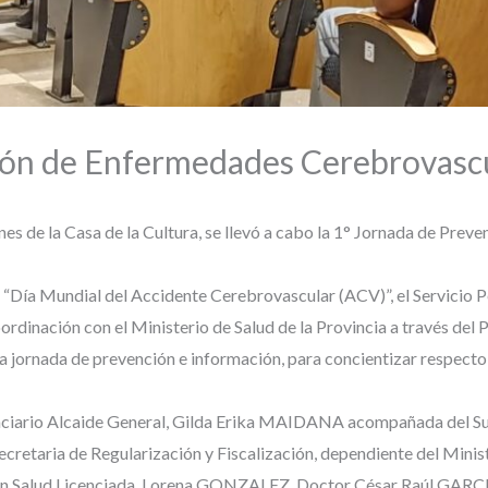
ión de Enfermedades Cerebrovasc
ones de la Casa de la Cultura, se llevó a cabo la 1° Jornada de Pre
Día Mundial del Accidente Cerebrovascular (ACV)”, el Servicio Pen
dinación con el Ministerio de Salud de la Provincia a través del
na jornada de prevención e información, para concientizar respect
tenciario Alcaide General, Gilda Erika MAIDANA acompañada del Sub
etaria de Regularización y Fiscalización, dependiente del Minis
en Salud Licenciada, Lorena GONZALEZ, Doctor César Raúl GARCIA,