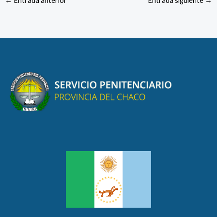
←
Entrada anterior
Entrada siguiente
→