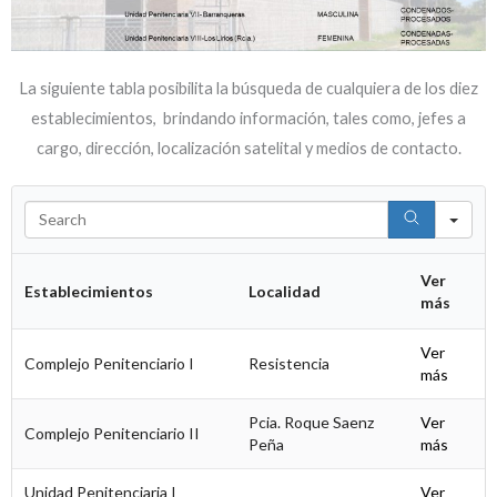
La siguiente tabla posibilita la búsqueda de cualquiera de los diez
establecimientos, brindando información, tales como, jefes a
cargo, dirección, localización satelital y medios de contacto.
S
e
a
r
Ver
Establecimientos
Localidad
c
más
h
Ver
Complejo Penitenciario I
Resistencia
más
Pcia. Roque Saenz
Ver
Complejo Penitenciario II
Peña
más
Unidad Penitenciaria I
Ver