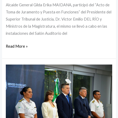
Alcaide General Gilda Erika MAIDANA, participó del “Acto de
Toma de Juramento y Puesta en Funciones” del Presidente del
Superior Tribunal de Justicia, Dr. Víctor Emilio DEL RÍO y
Ministros de la Magistratura, el mismo se llevó a cabo en las
instalaciones del Salón Auditorio del
Read More »
Ceremonia
de
Juramento
a
Jefes
del
SPP