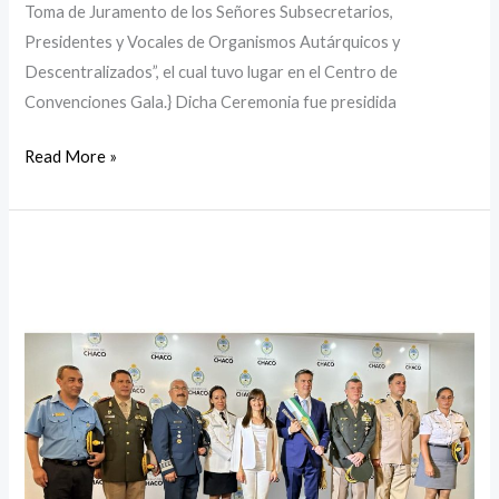
Toma de Juramento de los Señores Subsecretarios,
Presidentes y Vocales de Organismos Autárquicos y
Descentralizados”, el cual tuvo lugar en el Centro de
Convenciones Gala.} Dicha Ceremonia fue presidida
Read More »
Acto
de
asunción
del
Gobernador
Leandro
Zdero