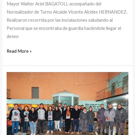
Mayor Walter Ariel BAGATOLI, acompañado del
Normalizador de Turno Alcaide Vicente Alcides HERNANDEZ.
Realizaron recorrida por las instalaciones saludando al
Personal que se encontraba de guardia haciéndole llegar el
deseo
Read More »
Actividad
espiritual
a
caro
de
la
Sección
Capellanía