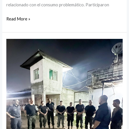
relacionado con el consumo problemático. Participaron
Read More »
Visita
al
Complejo
Penitenciario
I
Resistencia
en
vísperas
de
Navidad