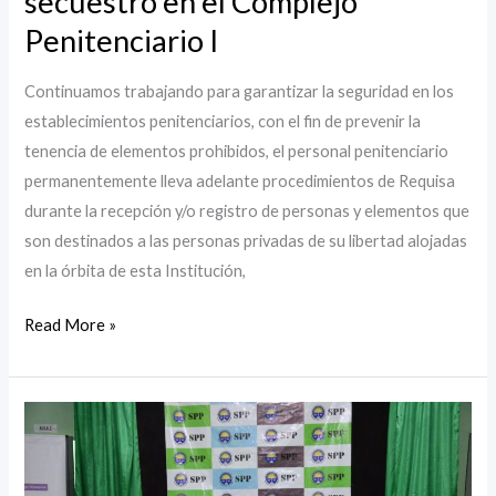
secuestro en el Complejo
requisa
Penitenciario I
y
secuestro
Continuamos trabajando para garantizar la seguridad en los
en
establecimientos penitenciarios, con el fin de prevenir la
el
tenencia de elementos prohibidos, el personal penitenciario
Complejo
permanentemente lleva adelante procedimientos de Requisa
Penitenciario
durante la recepción y/o registro de personas y elementos que
I
son destinados a las personas privadas de su libertad alojadas
en la órbita de esta Institución,
Read More »
I°
Jornada
de