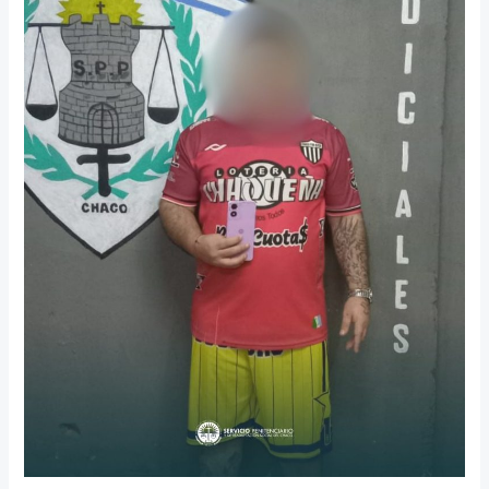
𝑹𝑬𝑸𝑼𝑰𝑺𝑨
𝒚
𝑺𝑬𝑪𝑼𝑬𝑺𝑻𝑹𝑶