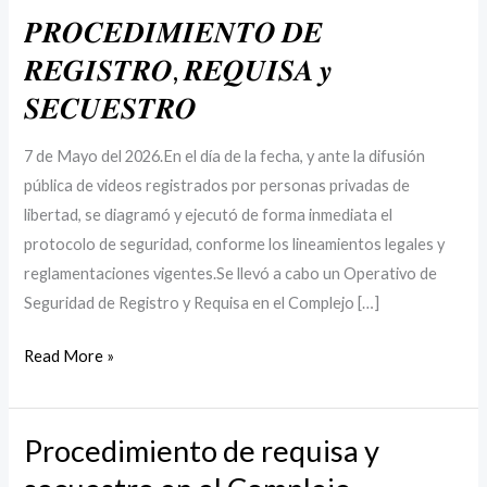
𝑷𝑹𝑶𝑪𝑬𝑫𝑰𝑴𝑰𝑬𝑵𝑻𝑶 𝑫𝑬
𝑹𝑬𝑮𝑰𝑺𝑻𝑹𝑶, 𝑹𝑬𝑸𝑼𝑰𝑺𝑨 𝒚
𝑺𝑬𝑪𝑼𝑬𝑺𝑻𝑹𝑶
7 de Mayo del 2026.En el día de la fecha, y ante la difusión
pública de videos registrados por personas privadas de
libertad, se diagramó y ejecutó de forma inmediata el
protocolo de seguridad, conforme los lineamientos legales y
reglamentaciones vigentes.Se llevó a cabo un Operativo de
Seguridad de Registro y Requisa en el Complejo […]
Read More »
Procedimiento de requisa y
Procedimiento
de