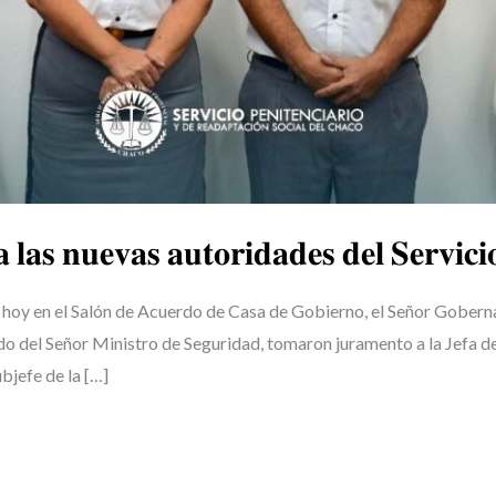
𝐚𝐬 𝐧𝐮𝐞𝐯𝐚𝐬 𝐚𝐮𝐭𝐨𝐫𝐢𝐝𝐚𝐝𝐞𝐬 𝐝𝐞𝐥 𝐒𝐞𝐫𝐯𝐢𝐜𝐢𝐨 
 hoy en el Salón de Acuerdo de Casa de Gobierno, el Señor Gobern
l Señor Ministro de Seguridad, tomaron juramento a la Jefa del 
jefe de la […]